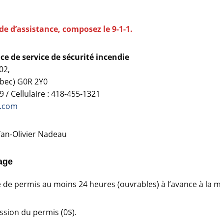
 d’assistance, composez le 9-1-1.
e de service de sécurité incendie
02,
bec) G0R 2Y0
 / Cellulaire : 418-455-1321
n.com
 Yan-Olivier Nadeau
age
de permis au moins 24 heures (ouvrables) à l’avance à la mu
mission du permis (0$).