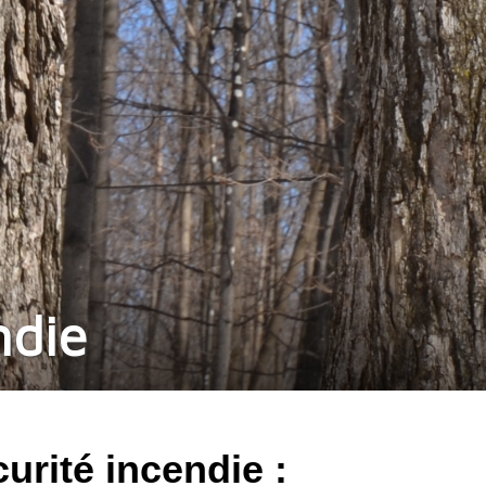
ndie
urité incendie :